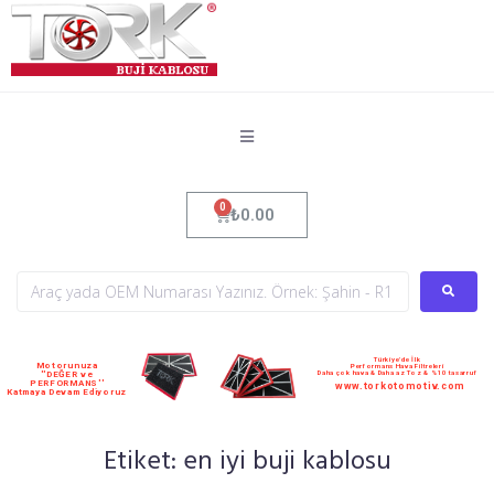
₺
0.00
Türkiye'de İlk
Motorunuza
Performans Hava Filtreleri
Daha çok hava & Daha az Toz & %10 tasarruf
''DEĞER ve
PERFORMANS''
www.torkotomotiv.com
Katmaya Devam Ediyoruz
Etiket:
en iyi buji kablosu