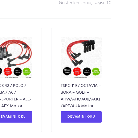
Gösterilen sonuç sayısı: 10
-042 / POLO /
TSPC-119 / OCTAVIA –
CIA / A6 /
BORA – GOLF –
NSPORTER – AEE-
AHW/AFK/AUB/AQQ
-AEX Motor
/APE/AUA Motor
DEVAMINI OKU
DEVAMINI OKU