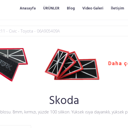
Anasayfa
ÜRÜNLER
Blog
Video Galeri
İletişim
Daha ç
Skoda
losu. 8mm, kırmızı, yüzde 100 silikon. Yüksek ısıya dayanıklı, yüksek 