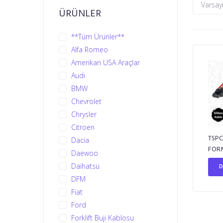
ÜRÜNLER
**Tüm Ürünler**
Alfa Romeo
Amerikan USA Araçlar
Audi
BMW
Chevrolet
Chrysler
Citroen
TSPC
Dacia
FORM
Daewoo
Daihatsu
D
DFM
Fiat
Ford
Forklift Buji Kablosu