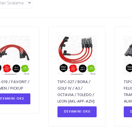
-019 / FAVORIT /
TSPC-027 / BORA /
TSPC
EN / PICKUP
GOLF IV / A3 /
FELI
OCTAVIA / TOLEDO /
TRA
EVAMINI OKU
LEON (AKL-APF-AZH)
ALM
DEVAMINI OKU