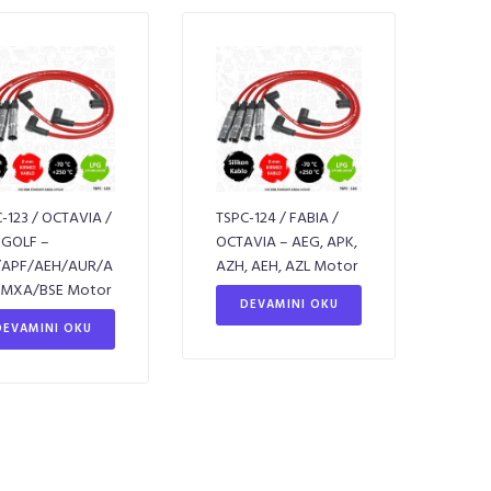
-123 / OCTAVIA /
TSPC-124 / FABIA /
 GOLF –
OCTAVIA – AEG, APK,
/APF/AEH/AUR/A
AZH, AEH, AZL Motor
CMXA/BSE Motor
DEVAMINI OKU
DEVAMINI OKU