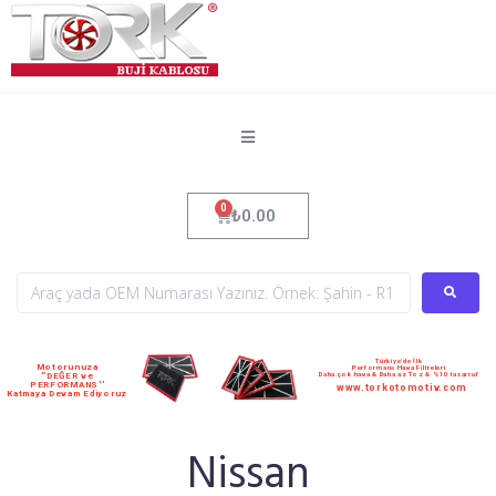
₺
0.00
Türkiye'de İlk
Motorunuza
Performans Hava Filtreleri
Daha çok hava & Daha az Toz & %10 tasarruf
''DEĞER ve
PERFORMANS''
www.torkotomotiv.com
Katmaya Devam Ediyoruz
Nissan