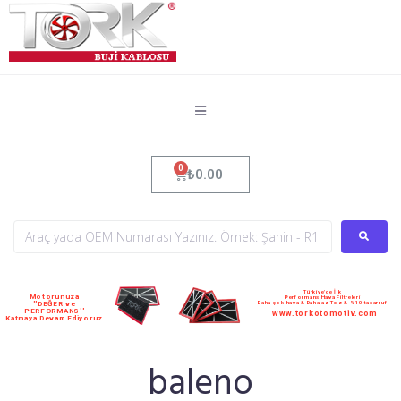
₺
0.00
Türkiye'de İlk
Motorunuza
Performans Hava Filtreleri
Daha çok hava & Daha az Toz & %10 tasarruf
''DEĞER ve
PERFORMANS''
www.torkotomotiv.com
Katmaya Devam Ediyoruz
baleno