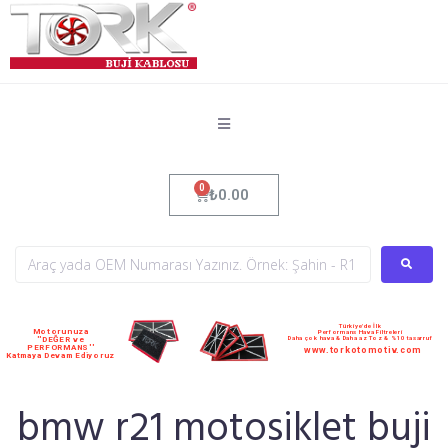
₺
0.00
Türkiye'de İlk
Motorunuza
Performans Hava Filtreleri
Daha çok hava & Daha az Toz & %10 tasarruf
''DEĞER ve
PERFORMANS''
www.torkotomotiv.com
Katmaya Devam Ediyoruz
bmw r21 motosiklet buji