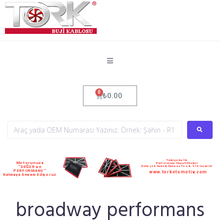
₺
0.00
Türkiye'de İlk
Motorunuza
Performans Hava Filtreleri
Daha çok hava & Daha az Toz & %10 tasarruf
''DEĞER ve
PERFORMANS''
www.torkotomotiv.com
Katmaya Devam Ediyoruz
broadway performans