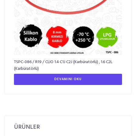
TSPC-086 / R19 / CLIO 1.4 C1J C2J (Karbüratörlü) , 1.6 C2L
(Karbüratörlü)
DEVAMINI OKU
ÜRÜNLER