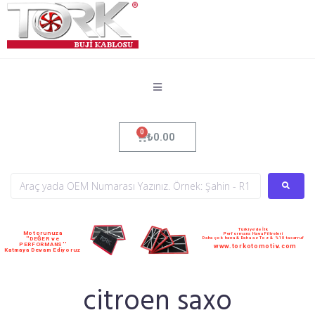
₺
0.00
Türkiye'de İlk
Motorunuza
Performans Hava Filtreleri
Daha çok hava & Daha az Toz & %10 tasarruf
''DEĞER ve
PERFORMANS''
www.torkotomotiv.com
Katmaya Devam Ediyoruz
citroen saxo