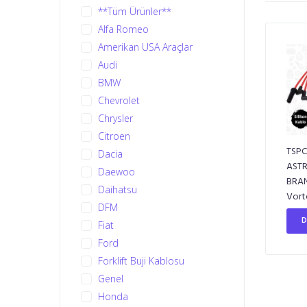
**Tüm Ürünler**
Alfa Romeo
Amerikan USA Araçlar
Audi
BMW
Chevrolet
Chrysler
Citroen
TSPC
Dacia
ASTR
Daewoo
BRA
Daihatsu
Vort
DFM
D
Fiat
Ford
Forklift Buji Kablosu
Genel
Honda