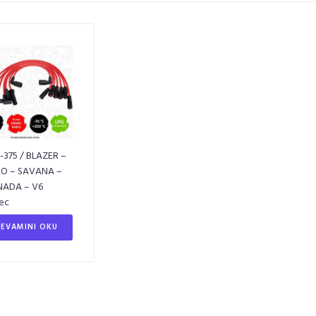
-375 / BLAZER –
O – SAVANA –
NADA – V6
ec
EVAMINI OKU