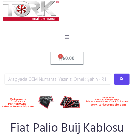
₺
0.00
Türkiye'de İlk
Motorunuza
Performans Hava Filtreleri
Daha çok hava & Daha az Toz & %10 tasarruf
''DEĞER ve
PERFORMANS''
www.torkotomotiv.com
Katmaya Devam Ediyoruz
Fiat Palio Buij Kablosu