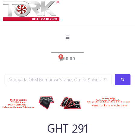
₺
0.00
Türkiye'de İlk
Motorunuza
Performans Hava Filtreleri
Daha çok hava & Daha az Toz & %10 tasarruf
''DEĞER ve
PERFORMANS''
www.torkotomotiv.com
Katmaya Devam Ediyoruz
GHT 291