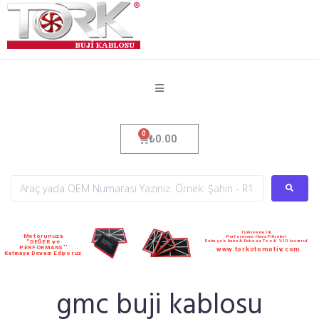
₺
0.00
Türkiye'de İlk
Motorunuza
Performans Hava Filtreleri
Daha çok hava & Daha az Toz & %10 tasarruf
''DEĞER ve
PERFORMANS''
www.torkotomotiv.com
Katmaya Devam Ediyoruz
gmc buji kablosu