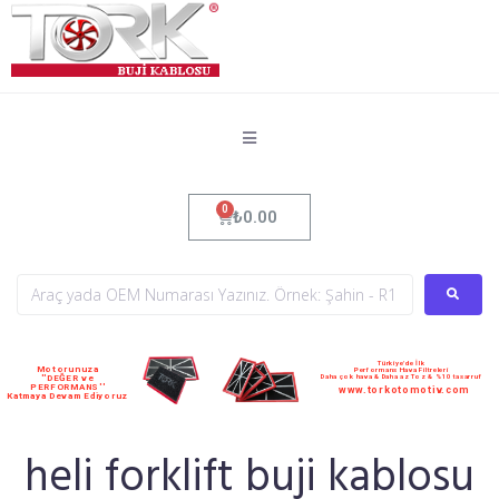
₺
0.00
Türkiye'de İlk
Motorunuza
Performans Hava Filtreleri
Daha çok hava & Daha az Toz & %10 tasarruf
''DEĞER ve
PERFORMANS''
www.torkotomotiv.com
Katmaya Devam Ediyoruz
heli forklift buji kablosu