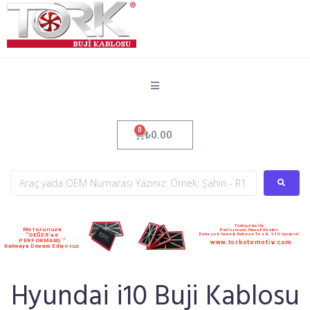
₺
0.00
Türkiye'de İlk
Motorunuza
Performans Hava Filtreleri
Daha çok hava & Daha az Toz & %10 tasarruf
''DEĞER ve
PERFORMANS''
www.torkotomotiv.com
Katmaya Devam Ediyoruz
Hyundai i10 Buji Kablosu