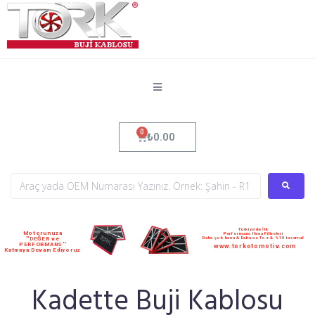
₺
0.00
Türkiye'de İlk
Motorunuza
Performans Hava Filtreleri
Daha çok hava & Daha az Toz & %10 tasarruf
''DEĞER ve
PERFORMANS''
www.torkotomotiv.com
Katmaya Devam Ediyoruz
Kadette Buji Kablosu