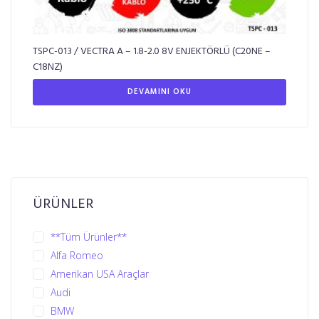
TSPC-013 / VECTRA A – 1.8-2.0 8V ENJEKTÖRLÜ (C20NE –
C18NZ)
DEVAMINI OKU
ÜRÜNLER
**Tüm Ürünler**
Alfa Romeo
Amerikan USA Araçlar
Audi
BMW