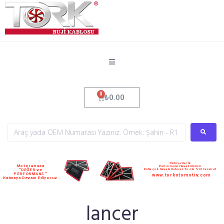
₺
0.00
Türkiye'de İlk
Motorunuza
Performans Hava Filtreleri
Daha çok hava & Daha az Toz & %10 tasarruf
''DEĞER ve
PERFORMANS''
www.torkotomotiv.com
Katmaya Devam Ediyoruz
lancer