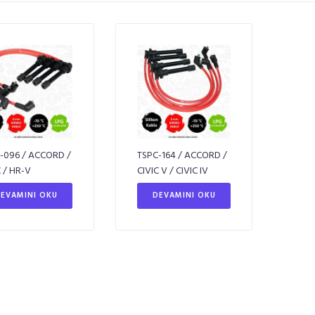
-096 / ACCORD /
TSPC-164 / ACCORD /
C / HR-V
CIVIC V / CIVIC IV
EVAMINI OKU
DEVAMINI OKU