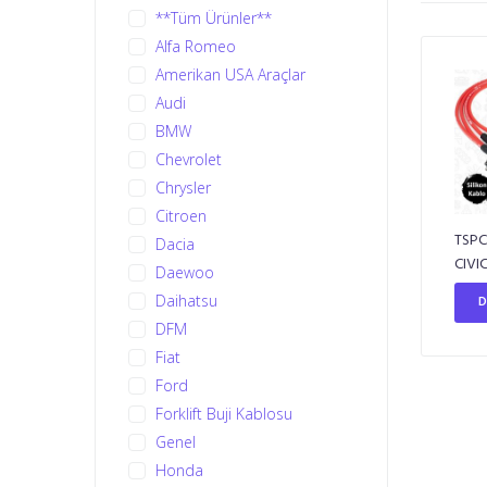
**Tüm Ürünler**
Alfa Romeo
Amerikan USA Araçlar
Audi
BMW
Chevrolet
Chrysler
Citroen
TSPC
Dacia
CIVI
Daewoo
Daihatsu
D
DFM
Fiat
Ford
Forklift Buji Kablosu
Genel
Honda