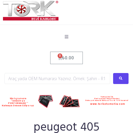
₺
0.00
Türkiye'de İlk
Motorunuza
Performans Hava Filtreleri
Daha çok hava & Daha az Toz & %10 tasarruf
''DEĞER ve
PERFORMANS''
www.torkotomotiv.com
Katmaya Devam Ediyoruz
peugeot 405