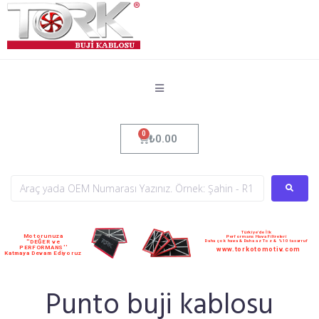
₺
0.00
Türkiye'de İlk
Motorunuza
Performans Hava Filtreleri
Daha çok hava & Daha az Toz & %10 tasarruf
''DEĞER ve
PERFORMANS''
www.torkotomotiv.com
Katmaya Devam Ediyoruz
Punto buji kablosu