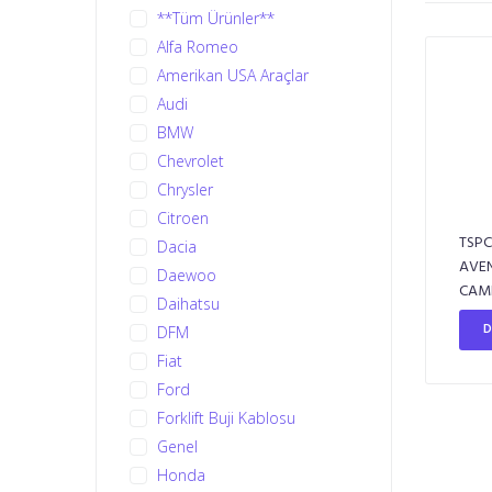
**Tüm Ürünler**
Alfa Romeo
Amerikan USA Araçlar
Audi
BMW
Chevrolet
Chrysler
Citroen
TSPC
Dacia
AVEN
Daewoo
CAM
Daihatsu
D
DFM
Fiat
Ford
Forklift Buji Kablosu
Genel
Honda