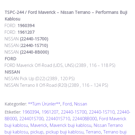
TSPC-244 / Ford Maverick – Nissan Terrano – Performans Buji
Kablosu
FORD:
1960394
FORD:
1961207
NISSAN
(22440-1S700)
NISSAN (
22440-1S710)
NISSAN
(22440-8B000)
FORD
FORD Maverick Off-Road (UDS, UNS) (2389 , 116 – 118 PS)
NISSAN
NISSAN Pick Up (D22) (2389 , 120 PS)
NISSAN Terrano II Off-Road (R20) (2389 , 116 – 124 PS)
Kategoriler:
**Tüm Ürünler**
,
Ford
,
Nissan
Etiketler:
1960394
,
1961207
,
22440-1S700
,
22440-1S710
,
22440-
8B000
,
224401S700
,
224401S710
,
224408B000
,
Ford Maverick
buji kablosu
,
Maverick
,
Maverick buji kablosu
,
Nissan Terrano
buji kablosu
,
pickup
,
pickup buji kablosu
,
Terrano
,
Terrano buji