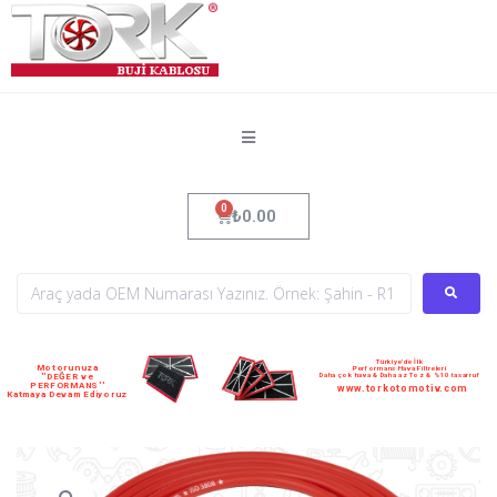
₺
0.00
Türkiye'de İlk
Motorunuza
Performans Hava Filtreleri
Daha çok hava & Daha az Toz & %10 tasarruf
''DEĞER ve
PERFORMANS''
www.torkotomotiv.com
Katmaya Devam Ediyoruz