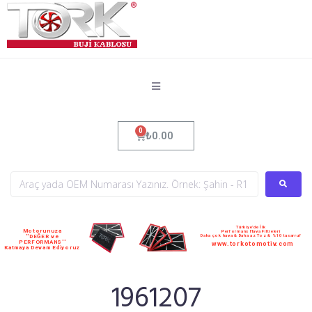
₺
0.00
Türkiye'de İlk
Motorunuza
Performans Hava Filtreleri
Daha çok hava & Daha az Toz & %10 tasarruf
''DEĞER ve
PERFORMANS''
www.torkotomotiv.com
Katmaya Devam Ediyoruz
1961207